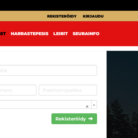
REKISTERÖIDY
KIRJAUDU
SET
HARRASTEPESIS
LEIRIT
SEURAINFO
Rekisteröidy