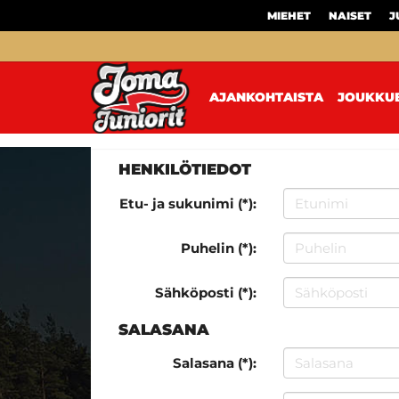
MIEHET
NAISET
J
AJANKOHTAISTA
JOUKKU
HENKILÖTIEDOT
Etu- ja sukunimi (*):
Puhelin (*):
Sähköposti (*):
SALASANA
Salasana (*):