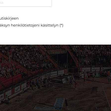
utiskirjeen
ksyn henkilötietojeni käsittelyn (*)