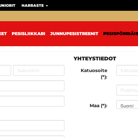
UNIORIT
HARRASTE
EET
PESISLIIKKARI
JUNNUPESISTREENIT
PESISPÖRRIÄI
YHTEYSTIEDOT
Katuosoite
(*):
Suomi
Maa (*):