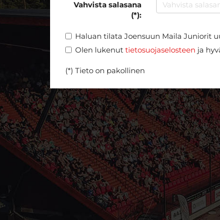
Vahvista salasana
(*):
Haluan tilata Joensuun Maila Juniorit u
Olen lukenut
tietosuojaselosteen
ja hyvä
(*) Tieto on pakollinen