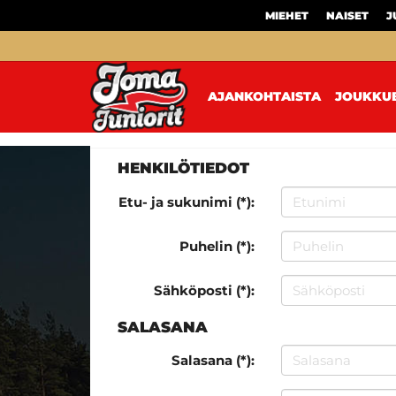
MIEHET
NAISET
J
AJANKOHTAISTA
JOUKKU
HENKILÖTIEDOT
Etu- ja sukunimi (*):
Puhelin (*):
Sähköposti (*):
SALASANA
Salasana (*):