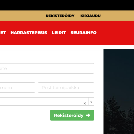
REKISTERÖIDY
KIRJAUDU
SET
HARRASTEPESIS
LEIRIT
SEURAINFO
Rekisteröidy