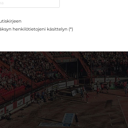
utiskirjeen
ksyn henkilötietojeni käsittelyn (*)