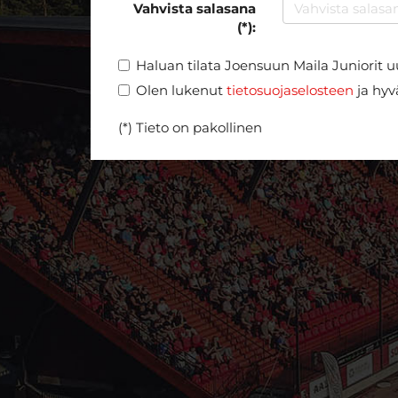
Vahvista salasana
(*):
Haluan tilata Joensuun Maila Juniorit u
Olen lukenut
tietosuojaselosteen
ja hyvä
(*) Tieto on pakollinen