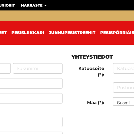
UNIORIT
HARRASTE
EET
PESISLIIKKARI
JUNNUPESISTREENIT
PESISPÖRRIÄI
YHTEYSTIEDOT
Katuosoite
(*):
Suomi
Maa (*):