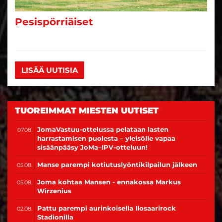
TUOREIMMAT MIESTEN UUTISET
JomaVastuu-ottelussa pelataan lasten
07.08.
harrastamisen puolesta – yleisölle vapaa
sisäänpääsy JoMa–IPV-otteluun!
Manse parempi kotiutuslyöntikilpailun jälkeen
05.08.
Joma kohtaa Mansen - ennakossa Markus
05.08.
Wirzenius
Pattu parempi aurinkoisella Ilosaarirock
02.08.
Stadionilla
Pattijoen Urheilijat vieraaksi - ennakossa Teemu
02.08.
Leppämäki
TUOREIMMAT NAISTEN UUTISET
Eeva Mäki-Maukola jatkaa Joensuun Mailassa
07.08.