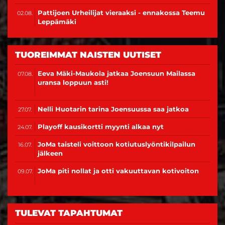
uransa loppuun asti!
Nelli Huotarin tarina Joensuussa saa jatkoa
27.07.
Playoff kausikortti myynti alkaa nyt
24.07.
JoMa taisteli voittoon kotiutuslyöntikilpailun
16.07.
jälkeen
JoMa piti nollat ja otti vakuuttavan kotivoiton
09.07.
TULEVAT TAPAHTUMAT
Kaikki tapahtumat >>