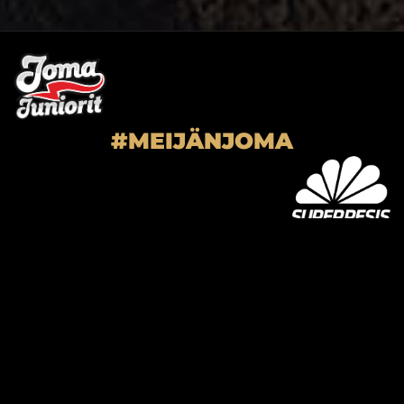
#MEIJÄNJOMA
SUPER-JOMA OY
Joensuun Mailan toimisto
Hiiskoskentie 9
80100 Joensuu
kausikortti@joensuunmaila.fi
toimisto@joensuunmaila.fi