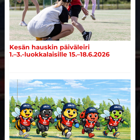
Kesän hauskin päiväleiri
1.–3.-luokkalaisille 15.–18.6.2026
Pesispörriäiset
LISÄÄ UUTISIA