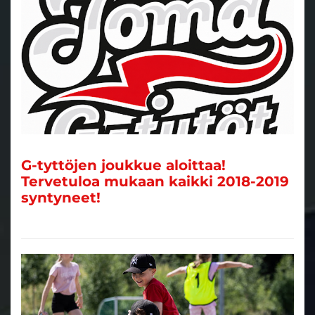
G-tyttöjen joukkue aloittaa!
Tervetuloa mukaan kaikki 2018-2019
syntyneet!