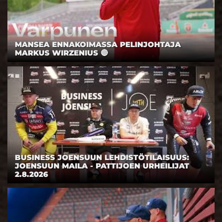
BUSINESS JOENSUUN LEHDISTÖTILAISUUS:
JOENSUUN MAILA - PATTIJOEN URHEILIJAT
2.8.2026
RUNKOSARJAN LOPPU HÄÄMÖTTÄÄ — MISSÄ
KUNNOSSA JOMA ON?