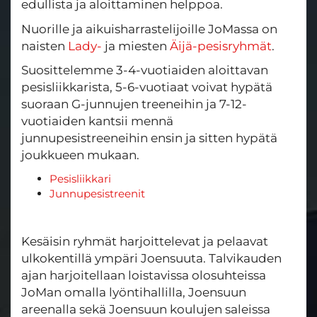
edullista ja aloittaminen helppoa.
Nuorille ja aikuisharrastelijoille JoMassa on
naisten
Lady-
ja miesten
Äijä-pesisryhmät
.
Suosittelemme 3-4-vuotiaiden aloittavan
pesisliikkarista, 5-6-vuotiaat voivat hypätä
suoraan G-junnujen treeneihin ja 7-12-
vuotiaiden kantsii mennä
junnupesistreeneihin ensin ja sitten hypätä
joukkueen mukaan.
Pesisliikkari
Junnupesistreenit
Kesäisin ryhmät harjoittelevat ja pelaavat
ulkokentillä ympäri Joensuuta. Talvikauden
ajan harjoitellaan loistavissa olosuhteissa
JoMan omalla lyöntihallilla, Joensuun
areenalla sekä Joensuun koulujen saleissa