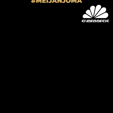
#MEIJÄNJOMA
SUPER-JOMA OY
Joensuun Mailan toimisto
Hiiskoskentie 9
80100 Joensuu
kausikortti@joensuunmaila.fi
toimisto@joensuunmaila.fi
Laajemmat yhteystiedot
MIEHET
Facebook
Twitter