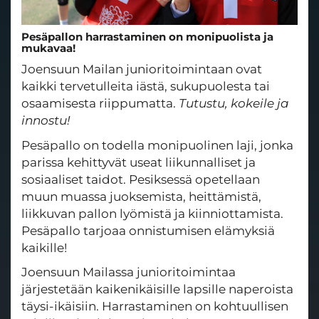
Pesäpallon harrastaminen on monipuolista ja
mukavaa!
Joensuun Mailan junioritoimintaan ovat
kaikki tervetulleita iästä, sukupuolesta tai
osaamisesta riippumatta.
Tutustu, kokeile ja
innostu!
Pesäpallo on todella monipuolinen laji, jonka
parissa kehittyvät useat liikunnalliset ja
sosiaaliset taidot. Pesiksessä opetellaan
muun muassa juoksemista, heittämistä,
liikkuvan pallon lyömistä ja kiinniottamista.
Pesäpallo tarjoaa onnistumisen elämyksiä
kaikille!
Joensuun Mailassa junioritoimintaa
järjestetään kaikenikäisille lapsille naperoista
täysi-ikäisiin. Harrastaminen on kohtuullisen