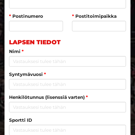
*
Postinumero
*
Postitoimipaikka
LAPSEN TIEDOT
Nimi
*
Syntymävuosi
*
Henkilötunnus (lisenssiä varten)
*
Sportti ID