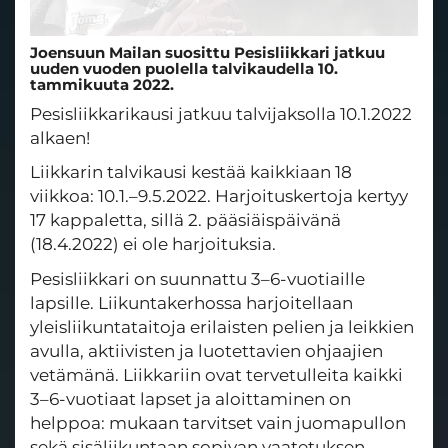
Joensuun Mailan suosittu Pesisliikkari jatkuu
uuden vuoden puolella talvikaudella 10.
tammikuuta 2022.
Pesisliikkarikausi jatkuu talvijaksolla 10.1.2022
alkaen!
Liikkarin talvikausi kestää kaikkiaan 18
viikkoa: 10.1.–9.5.2022. Harjoituskertoja kertyy
17 kappaletta, sillä 2. pääsiäispäivänä
(18.4.2022) ei ole harjoituksia.
Pesisliikkari on suunnattu 3–6-vuotiaille
lapsille. Liikuntakerhossa harjoitellaan
yleisliikuntataitoja erilaisten pelien ja leikkien
avulla, aktiivisten ja luotettavien ohjaajien
vetämänä. Liikkariin ovat tervetulleita kaikki
3–6-vuotiaat lapset ja aloittaminen on
helppoa: mukaan tarvitset vain juomapullon
sekä sisäliikuntaan sopivan vaatetuksen.