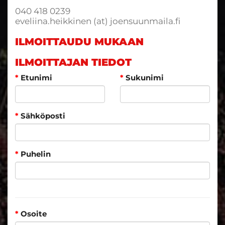
040 418 0239
eveliina.heikkinen (at) joensuunmaila.fi
ILMOITTAUDU MUKAAN
ILMOITTAJAN TIEDOT
*
Etunimi
*
Sukunimi
*
Sähköposti
*
Puhelin
*
Osoite