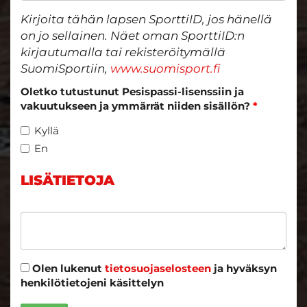
Kirjoita tähän lapsen SporttiID, jos hänellä
on jo sellainen. Näet oman SporttiID:n
kirjautumalla tai rekisteröitymällä
SuomiSportiin,
www.suomisport.fi
Oletko tutustunut Pesispassi-lisenssiin ja
vakuutukseen ja ymmärrät niiden sisällön?
*
Kyllä
En
LISÄTIETOJA
Olen lukenut
tietosuojaselosteen
ja hyväksyn
henkilötietojeni käsittelyn