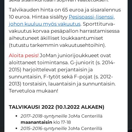
Talvikauden hinta on 65 euroa ja sisaralennus
10 euroa. Hintaa sisältyy
Pesispassi-lisenssi,
johon kuuluu myös vakuutus
. Sporttiturva-
vakuutus korvaa pesäpallon harrastamisessa
aiheutuneet äkilliset loukkaantumiset
(tutustu tarkemmin vakuutusehtoihin).
Aloita pesis!
JoMan juniorijoukkueet ovat
aloittaneet toimintansa. G-juniorit (s. 2014-
2015) harjoittelevat perjantaisin ja
sunnuntaisin, F-tytöt sekä F-pojat (s. 2012-
2013) torstaisin, lauantaisin ja sunnuntaisin.
Tervetuloa mukaan!
TALVIKAUSI 2022 (10.1.2022 ALKAEN)
2017–2018-syntyneille
JoMa Centerillä
maanantaisin
klo 17-18
2015–2016-syntyneille
JoMa Centerillä