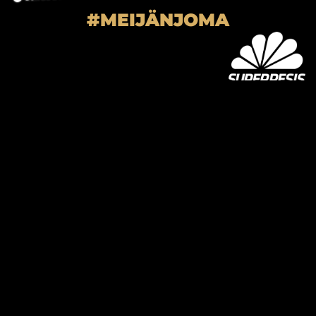
#MEIJÄNJOMA
SUPER-JOMA OY
Joensuun Mailan toimisto
Hiiskoskentie 9
80100 Joensuu
kausikortti@joensuunmaila.fi
toimisto@joensuunmaila.fi
Laajemmat yhteystiedot
MIEHET
Facebook