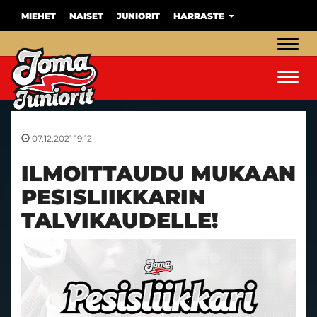
MIEHET
NAISET
JUNIORIT
HARRASTE
Navig
Navig
07.12.2021 19:12
ILMOITTAUDU MUKAAN
PESISLIIKKARIN
TALVIKAUDELLE!