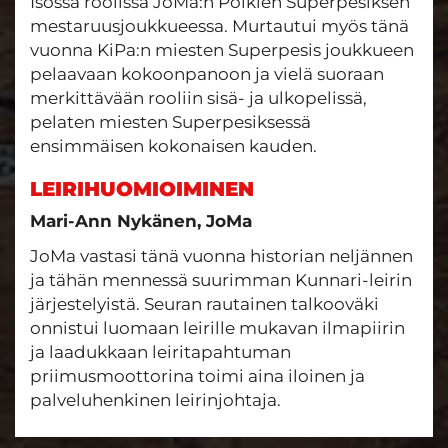
Isossa roolissa JoMa:n Poikien Superpesiksen
mestaruusjoukkueessa. Murtautui myös tänä
vuonna KiPa:n miesten Superpesis joukkueen
pelaavaan kokoonpanoon ja vielä suoraan
merkittävään rooliin sisä- ja ulkopelissä,
pelaten miesten Superpesiksessä
ensimmäisen kokonaisen kauden.
LEIRIHUOMIOIMINEN
Mari-Ann Nykänen, JoMa
JoMa vastasi tänä vuonna historian neljännen
ja tähän mennessä suurimman Kunnari-leirin
järjestelyistä. Seuran rautainen talkooväki
onnistui luomaan leirille mukavan ilmapiirin
ja laadukkaan leiritapahtuman
priimusmoottorina toimi aina iloinen ja
palveluhenkinen leirinjohtaja.