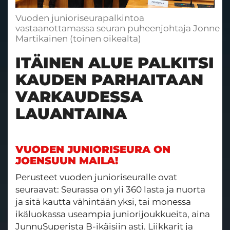
Vuoden junioriseurapalkintoa
vastaanottamassa seuran puheenjohtaja Jonne
Martikainen (toinen oikealta)
ITÄINEN ALUE PALKITSI
KAUDEN PARHAITAAN
VARKAUDESSA
LAUANTAINA
VUODEN JUNIORISEURA ON
JOENSUUN MAILA!
Perusteet vuoden junioriseuralle ovat
seuraavat: Seurassa on yli 360 lasta ja nuorta
ja sitä kautta vähintään yksi, tai monessa
ikäluokassa useampia juniorijoukkueita, aina
JunnuSuperista B-ikäisiin asti. Liikkarit ja