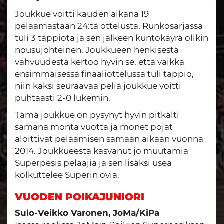
Joukkue voitti kauden aikana 19
pelaamastaan 24:tä ottelusta. Runkosarjassa
tuli 3 tappiota ja sen jälkeen kuntokäyrä olikin
nousujohteinen. Joukkueen henkisestä
vahvuudesta kertoo hyvin se, että vaikka
ensimmäisessä finaaliottelussa tuli tappio,
niin kaksi seuraavaa peliä joukkue voitti
puhtaasti 2-0 lukemin.
Tämä joukkue on pysynyt hyvin pitkälti
samana monta vuotta ja monet pojat
aloittivat pelaamisen samaan aikaan vuonna
2014. Joukkueesta kasvanut jo muutamia
Superpesis pelaajia ja sen lisäksi usea
kolkuttelee Superin ovia.
VUODEN POIKAJUNIORI
Sulo-Veikko Varonen, JoMa/KiPa