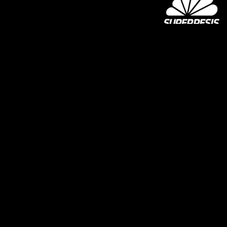
SUPER-JOMA OY
Joensuun Mailan toimisto
Hiiskoskentie 9
80100 Joensuu
kausikortti@joensuunmaila.fi
toimisto@joensuunmaila.fi
Laajemmat yhteystiedot
MIEHET
Facebook
Twitter
Instagram