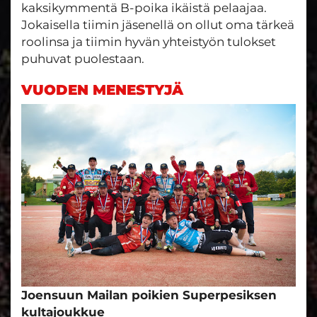
kaksikymmentä B-poika ikäistä pelaajaa.
Jokaisella tiimin jäsenellä on ollut oma tärkeä
roolinsa ja tiimin hyvän yhteistyön tulokset
puhuvat puolestaan.
VUODEN MENESTYJÄ
Joensuun Mailan poikien Superpesiksen
kultajoukkue