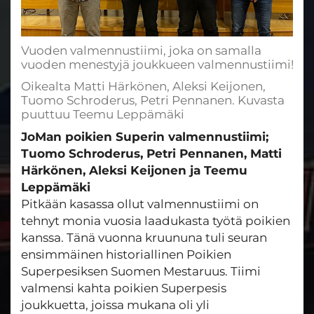
Vuoden valmennustiimi, joka on samalla
vuoden menestyjä joukkueen valmennustiimi!
Oikealta Matti Härkönen, Aleksi Keijonen,
Tuomo Schroderus, Petri Pennanen. Kuvasta
puuttuu Teemu Leppämäki
JoMan poikien Superin valmennustiimi;
Tuomo Schroderus, Petri Pennanen, Matti
Härkönen, Aleksi Keijonen ja Teemu
Leppämäki
Pitkään kasassa ollut valmennustiimi on
tehnyt monia vuosia laadukasta työtä poikien
kanssa. Tänä vuonna kruununa tuli seuran
ensimmäinen historiallinen Poikien
Superpesiksen Suomen Mestaruus. Tiimi
valmensi kahta poikien Superpesis
joukkuetta, joissa mukana oli yli