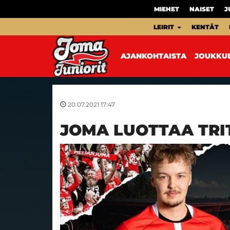
MIEHET
NAISET
J
LEIRIT
KENTÄT
AJANKOHTAISTA
JOUKKU
20.07.2021 17:47
JOMA LUOTTAA TRI