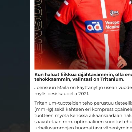
Kun haluat liikkua räjähtävämmin, olla en
tehokkaammin, valintasi on Tritanium.
Joensuun Maila on käyttänyt jo usean vuode
myös pesiskaudella 2021.
Tritanium-tuotteiden teho perustuu tieteell
(mmHg) sekä kahteen eri kompressiopainelu
tuotteen myötä kehossa aikaansaadaan halut
saavutetaan mm. optimaalinen suoritusteho,
urheiluvammojen huomattava vähentymine