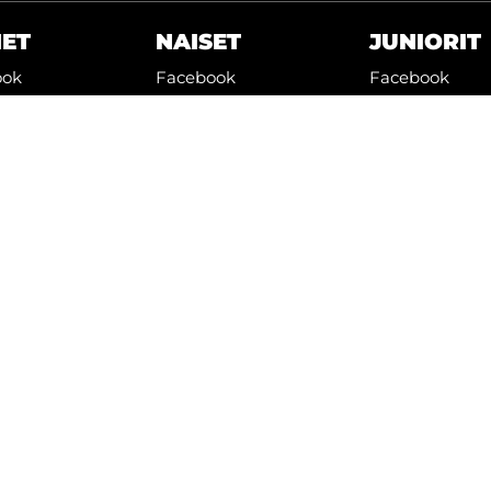
HET
NAISET
JUNIORIT
ook
Facebook
Facebook
Twitter
Instagram
ram
Instagram
be
Youtube
mä
WiseEvent
powered by
WiseNetwork