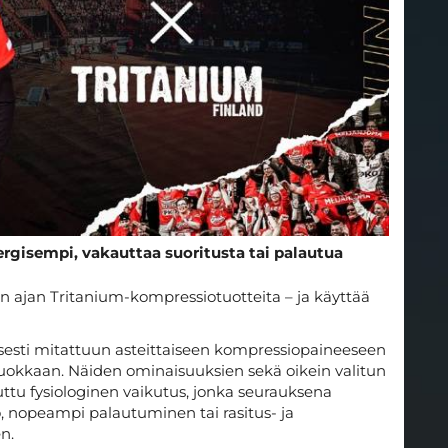
ergisempi, vakauttaa suoritusta tai palautua
n ajan Tritanium-kompressiotuotteita – ja käyttää
isesti mitattuun asteittaiseen kompressiopaineeseen
okkaan. Näiden ominaisuuksien sekä oikein valitun
tu fysiologinen vaikutus, jonka seurauksena
 nopeampi palautuminen tai rasitus- ja
n.