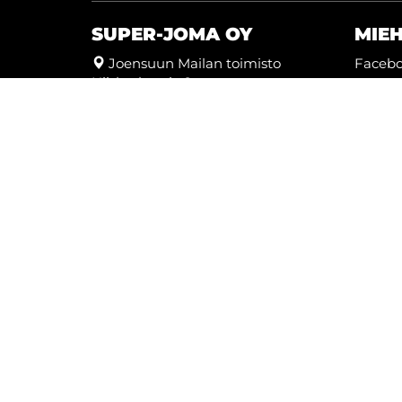
SUPER-JOMA OY
MIE
Joensuun Mailan toimisto
Faceb
Hiiskoskentie 9
Twitter
80100 Joensuu
Instag
kausikortti@joensuunmaila.fi
toimisto@joensuunmaila.fi
Youtu
Laajemmat yhteystiedot
© Super-Joma Oy
| Toiminnanohjausjärjestel