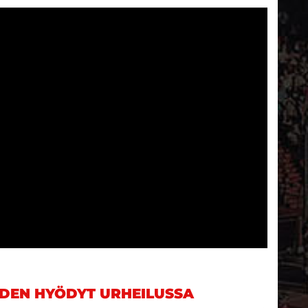
DEN HYÖDYT URHEILUSSA