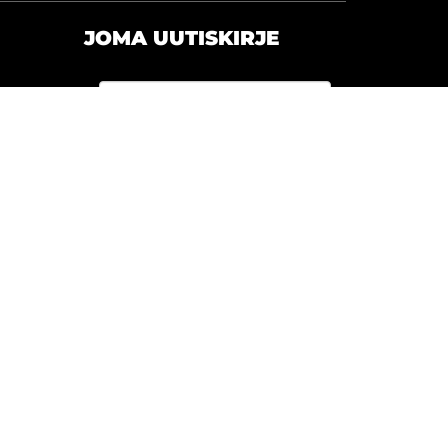
JOMA UUTISKIRJE
Olen lukenut
tietosuojaselosteen
ja
hyväksyn henkilötietojeni
käsittelyn
Tilaa uutiskirje tästä