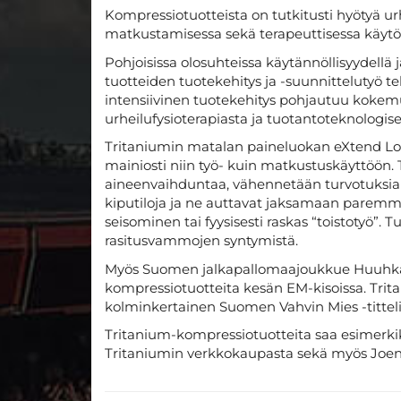
Kompressiotuotteista on tutkitusti hyötyä urh
matkustamisessa sekä terapeuttisessa käytö
Pohjoisissa olosuhteissa käytännöllisyydellä 
tuotteiden tuotekehitys ja -suunnittelutyö
intensiivinen tuotekehitys pohjautuu kokemuk
urheilufysioterapiasta ja tuotantoteknologi
Tritaniumin matalan paineluokan eXtend Lo
mainiosti niin työ- kuin matkustuskäyttöön. T
aineenvaihduntaa, vähennetään turvotuksia j
kiputiloja ja ne auttavat jaksamaan paremmi
seisominen tai fyysisesti raskas “toistotyö”.
rasitusvammojen syntymistä.
Myös Suomen jalkapallomaajoukkue Huuhkaji
kompressiotuotteita kesän EM-kisoissa. Trit
kolminkertainen Suomen Vahvin Mies -titteli
Tritanium-kompressiotuotteita saa esimerki
Tritaniumin verkkokaupasta sekä myös Joens