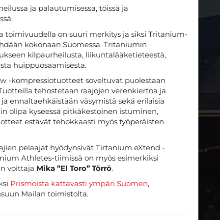
eilussa ja palautumisessa, töissä ja
ssä.
ja toimivuudella on suuri merkitys ja siksi Tritanium-
 tehdään kokonaan Suomessa. Tritaniumin
seen kilpaurheilusta, liikuntalääketieteestä,
sesta huippuosaamisesta.
w -kompressiotuotteet soveltuvat puolestaan
uotteilla tehostetaan raajojen verenkiertoa ja
a ennaltaehkäistään väsymistä sekä erilaisia
n olipa kyseessä pitkäkestoinen istuminen,
 Tuotteet estävät tehokkaasti myös työperäisten
en pelaajat hyödynsivät Tirtanium eXtend -
anium Athletes-tiimissä on myös esimerkiksi
n voittaja
Mika ”El Toro” Törrö
.
ksi
Prismoista kattavasti ympäri Suomen
,
uun Mailan toimistolta.