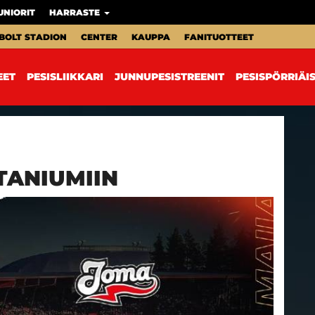
UNIORIT
HARRASTE
BOLT STADION
CENTER
KAUPPA
FANITUOTTEET
EET
PESISLIIKKARI
JUNNUPESISTREENIT
PESISPÖRRIÄI
TANIUMIIN