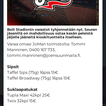
Bolt Stadionin varastot tyhjennetään nyt. Seuran
jäsenillä on mahdollisuus ostaa kesän peleistä
jäljelle jääneitä kioskituotteita itselleen.
Varaa omasi JoMan toimistolta: Tommi
Manninen, 0400 167 733,
tommi.manninen@joensuunmaila.fi.
Sipsit
Taffel Sips (75g) 16pss 15€
Taffel Broadway (75g) 16pss 15€
Suklaapatukat
Tupla Maxi 42kpl 25€
Twix 32kpl 15€