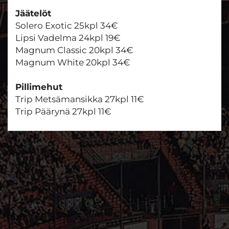
Jäätelöt
Solero Exotic 25kpl 34€
Lipsi Vadelma 24kpl 19€
Magnum Classic 20kpl 34€
Magnum White 20kpl 34€
Pillimehut
Trip Metsämansikka 27kpl 11€
Trip Päärynä 27kpl 11€