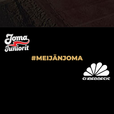
#MEIJÄNJOMA
SUPER-JOMA OY
Joensuun Mailan toimisto
Hiiskoskentie 9