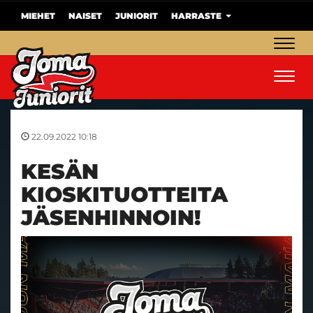
MIEHET
NAISET
JUNIORIT
HARRASTE
Navig
Navig
22.09.2022 10:18
KESÄN
KIOSKITUOTTEITA
JÄSENHINNOIN!