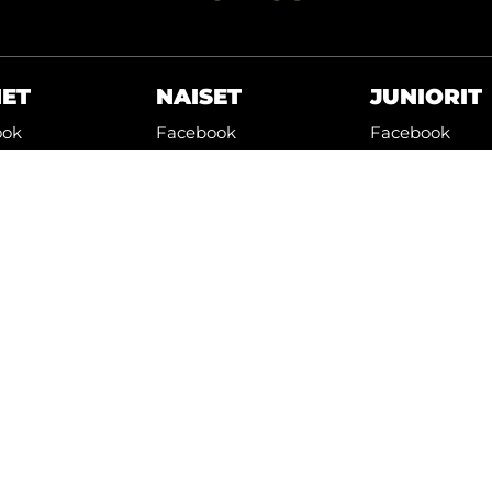
HET
NAISET
JUNIORIT
ook
Facebook
Facebook
Twitter
Instagram
ram
Instagram
be
Youtube
mä
WiseEvent
powered by
WiseNetwork