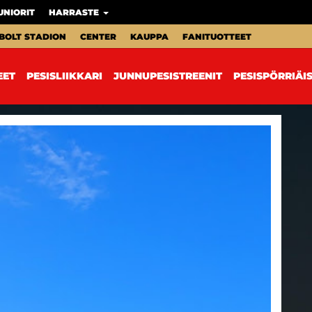
UNIORIT
HARRASTE
BOLT STADION
CENTER
KAUPPA
FANITUOTTEET
EET
PESISLIIKKARI
JUNNUPESISTREENIT
PESISPÖRRIÄI