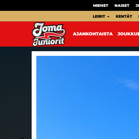
MIEHET
NAISET
J
LEIRIT
KENTÄT
AJANKOHTAISTA
JOUKKU