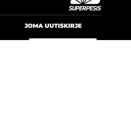
JOMA UUTISKIRJE
Olen lukenut
tietosuojaselosteen
ja
hyväksyn henkilötietojeni
käsittelyn
Tilaa uutiskirje tästä