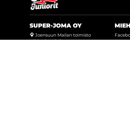
SUPER-JOMA OY
MIE
Joensuun Mailan toimisto
Faceb
Hiiskoskentie 9
Twitter
80100 Joensuu
Instag
kausikortti@joensuunmaila.fi
toimisto@joensuunmaila.fi
Youtu
Laajemmat yhteystiedot
© Super-Joma Oy
| Toiminnanohjausjärjestel