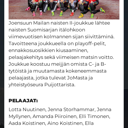
Joensuun Mailan naisten II-joukkue lähtee
naisten Suomisarjan itälohkoon
viimevuotisen kolmannen sijan siivittäminä.
Tavoitteena joukkueella on playoff-pelit,
ennakkosuosikkien kiusaaminen,
pelaajakehitys sekä viimeisen matsin voitto.
Joukkue koostuu meijjän omista C- ja B-
tytöistä ja muutamasta kokeneemmasta
pelaajasta, jotka tulevat JoMasta ja
yhteistyöseura Puijottarista.
PELAAJAT:
Lotta Nuutinen, Jenna Storhammar, Jenna
Myllynen, Amanda Piiroinen, Elli Timonen,
Aada Koistinen, Aino Koistinen, Ella