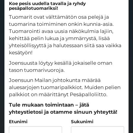
Koe pesis uudella tavalla ja ryhdy
pesäpallotuomariksi!
Tuomarit ovat välttämätön osa pelejä ja
tuomarina toimiminen onkin kunnia-asia.
Tuomarointi avaa uusia näkökulmia lajiin,
kehittää pelin lukua ja ymmärrystä, lisää
yhteisöllisyyttä ja halutessaan siitä saa vaikka
kesätyön!
Joensuusta löytyy kesällä jokaiselle oman
tason tuomarivuoroja.
Joensuun Mailan johtokunta määrää
aluesarjojen tuomaripalkkiot. Muiden pelien
palkkiot on määrittänyt Pesäpalloliitto.
Tule mukaan toimintaan – jätä
yhteystietosi ja otamme sinuun yhteyttä!
Etunimi
Sukunimi