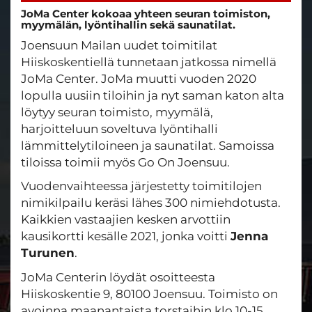
JoMa Center kokoaa yhteen seuran toimiston,
myymälän, lyöntihallin sekä saunatilat.
Joensuun Mailan uudet toimitilat
Hiiskoskentiellä tunnetaan jatkossa nimellä
JoMa Center. JoMa muutti vuoden 2020
lopulla uusiin tiloihin ja nyt saman katon alta
löytyy seuran toimisto, myymälä,
harjoitteluun soveltuva lyöntihalli
lämmittelytiloineen ja saunatilat. Samoissa
tiloissa toimii myös Go On Joensuu.
Vuodenvaihteessa järjestetty toimitilojen
nimikilpailu keräsi lähes 300 nimiehdotusta.
Kaikkien vastaajien kesken arvottiin
kausikortti kesälle 2021, jonka voitti
Jenna
Turunen
.
JoMa Centerin löydät osoitteesta
Hiiskoskentie 9, 80100 Joensuu. Toimisto on
avoinna maanantaista torstaihin klo 10-15.