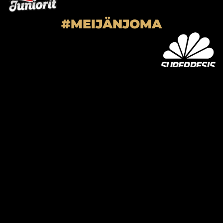
#MEIJÄNJOMA
SUPER-JOMA OY
Joensuun Mailan toimisto
Hiiskoskentie 9
80100 Joensuu
kausikortti@joensuunmaila.fi
toimisto@joensuunmaila.fi
Laajemmat yhteystiedot
MIEHET
Facebook