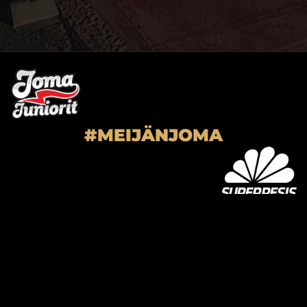
#MEIJÄNJOMA
SUPER-JOMA OY
Joensuun Mailan toimisto
Hiiskoskentie 9
80100 Joensuu