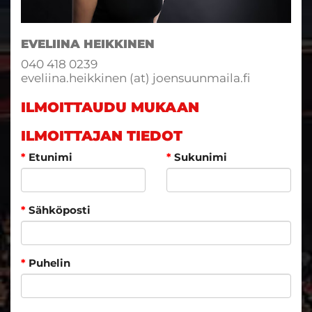
EVELIINA HEIKKINEN
040 418 0239
eveliina.heikkinen (at) joensuunmaila.fi
ILMOITTAUDU MUKAAN
ILMOITTAJAN TIEDOT
*
Etunimi
*
Sukunimi
*
Sähköposti
*
Puhelin