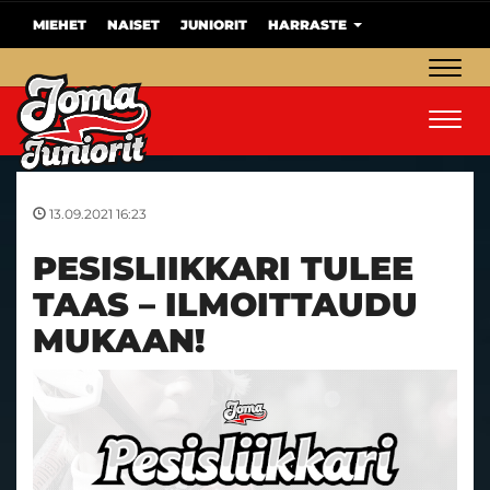
MIEHET
NAISET
JUNIORIT
HARRASTE
Navig
Navig
13.09.2021 16:23
PESISLIIKKARI TULEE
TAAS – ILMOITTAUDU
MUKAAN!