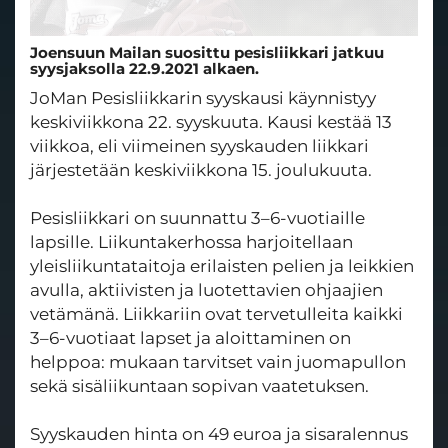
Joensuun Mailan suosittu pesisliikkari jatkuu
syysjaksolla 22.9.2021 alkaen.
JoMan Pesisliikkarin syyskausi käynnistyy
keskiviikkona 22. syyskuuta. Kausi kestää 13
viikkoa, eli viimeinen syyskauden liikkari
järjestetään keskiviikkona 15. joulukuuta.
Pesisliikkari on suunnattu 3–6-vuotiaille
lapsille. Liikuntakerhossa harjoitellaan
yleisliikuntataitoja erilaisten pelien ja leikkien
avulla, aktiivisten ja luotettavien ohjaajien
vetämänä. Liikkariin ovat tervetulleita kaikki
3–6-vuotiaat lapset ja aloittaminen on
helppoa: mukaan tarvitset vain juomapullon
sekä sisäliikuntaan sopivan vaatetuksen.
Syyskauden hinta on 49 euroa ja sisaralennus