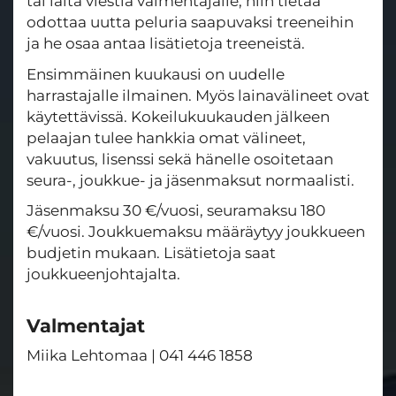
tai laita viestiä valmentajalle, niin tietää
odottaa uutta peluria saapuvaksi treeneihin
ja he osaa antaa lisätietoja treeneistä.
Ensimmäinen kuukausi on uudelle
harrastajalle ilmainen. Myös lainavälineet ovat
käytettävissä. Kokeilukuukauden jälkeen
pelaajan tulee hankkia omat välineet,
vakuutus, lisenssi sekä hänelle osoitetaan
seura-, joukkue- ja jäsenmaksut normaalisti.
Jäsenmaksu 30 €/vuosi, seuramaksu 180
€/vuosi. Joukkuemaksu määräytyy joukkueen
budjetin mukaan. Lisätietoja saat
joukkueenjohtajalta.
Valmentajat
Miika Lehtomaa | 041 446 1858