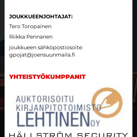
JOUKKUEENJOHTAJAT:
Tero Toropainen
Riikka Pennanen
joukkueen sähköpostiosoite:
gpojat@joensuunmaila.fi
YHTEISTYÖKUMPPANIT