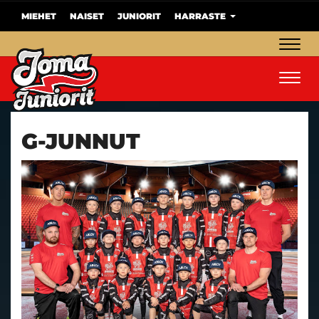
MIEHET
NAISET
JUNIORIT
HARRASTE
Navig
Navig
G-JUNNUT