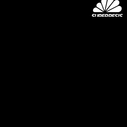
SUPER-JOMA OY
Joensuun Mailan toimisto
Hiiskoskentie 9
80100 Joensuu
kausikortti@joensuunmaila.fi
toimisto@joensuunmaila.fi
Laajemmat yhteystiedot
MIEHET
Facebook
Twitter
Instagram