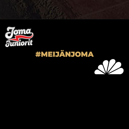
#MEIJÄNJOMA
SUPER-JOMA OY
Joensuun Mailan toimisto
Hiiskoskentie 9
80100 Joensuu