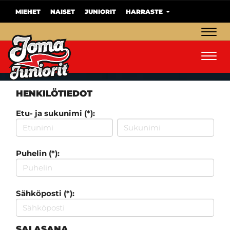
MIEHET
NAISET
JUNIORIT
HARRASTE
Navig
Navig
HENKILÖTIEDOT
Etu- ja sukunimi (*):
Puhelin (*):
Sähköposti (*):
SALASANA