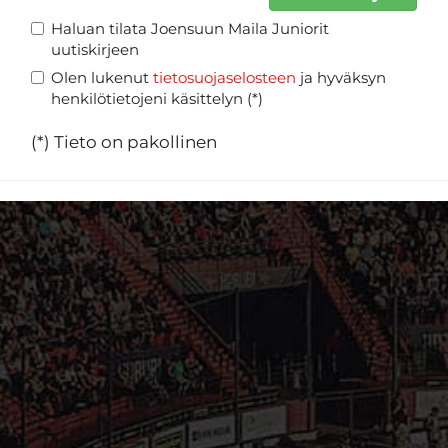
Haluan tilata Joensuun Maila Juniorit
uutiskirjeen
Olen lukenut
tietosuojaselosteen
ja hyväksyn
henkilötietojeni käsittelyn (*)
(*) Tieto on pakollinen