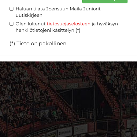
Haluan tilata Joensuun Maila Juniorit
uutiskirjeen
Olen lukenut
tietosuojaselosteen
ja hyväksyn
henkilötietojeni käsittelyn (*)
(*) Tieto on pakollinen