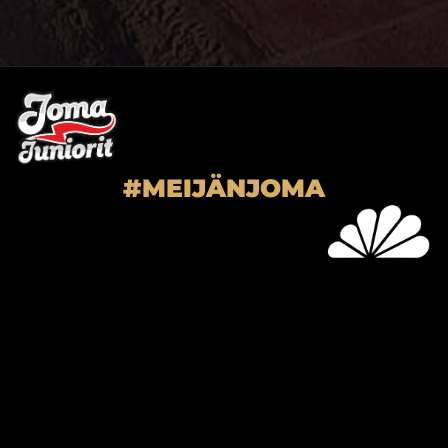
#MEIJÄNJOMA
SUPER-JOMA OY
Joensuun Mailan toimisto
Hiiskoskentie 9
80100 Joensuu