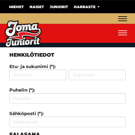
MIEHET
NAISET
JUNIORIT
HARRASTE
Navig
Navig
HENKILÖTIEDOT
Etu- ja sukunimi (*):
Puhelin (*):
Sähköposti (*):
SALASANA