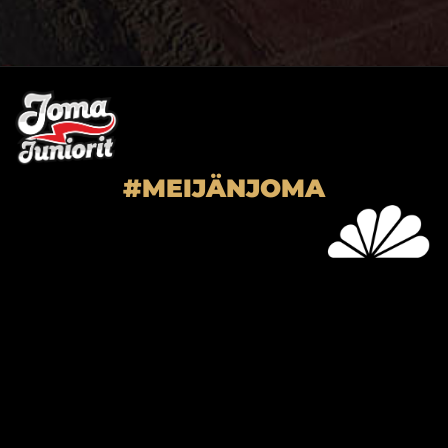
#MEIJÄNJOMA
SUPER-JOMA OY
Joensuun Mailan toimisto
Hiiskoskentie 9
80100 Joensuu