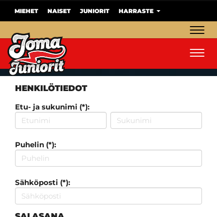
MIEHET
NAISET
JUNIORIT
HARRASTE
Navig
Navig
HENKILÖTIEDOT
Etu- ja sukunimi (*):
Puhelin (*):
Sähköposti (*):
SALASANA