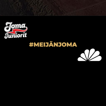
#MEIJÄNJOMA
SUPER-JOMA OY
Joensuun Mailan toimisto
Hiiskoskentie 9
80100 Joensuu