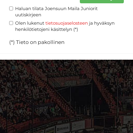
Haluan tilata Joensuun Maila Juniorit
uutiskirjeen
Olen lukenut
tietosuojaselosteen
ja hyväksyn
henkilötietojeni käsittelyn (*)
(*) Tieto on pakollinen