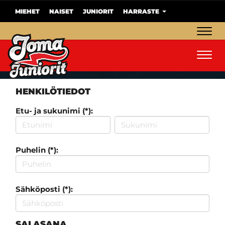
MIEHET
NAISET
JUNIORIT
HARRASTE
Navig
Navig
HENKILÖTIEDOT
Etu- ja sukunimi (*):
Puhelin (*):
Sähköposti (*):
SALASANA