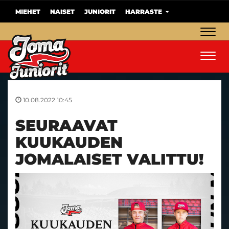
MIEHET
NAISET
JUNIORIT
HARRASTE
Navig
Navig
10.08.2022 10:45
SEURAAVAT
KUUKAUDEN
JOMALAISET VALITTU!