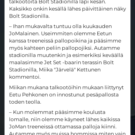
talkootöitä Bolt Stadionilla läpi kesän.
Kaksikko onkin kesällä lähes päivittäinen näky
Bolt Stadionilla.
– Ihan mukavalta tuntuu olla kuukauden
JoMalainen. Useimmiten olemme Eetun
kanssa treeneissä pallopoikina ja pääsimme
myös kahteen peliin pallopojiksi. Autamme
stadionilla muutenkin ja esimerkiksi keväällä
maalasimme Jet Set -baarin terassin Bolt
Stadionilla, Miika "Järvelä" Kettunen
kommentoi.
Miikan mukana talkootöihin mukaan liittynyt
Eetu Pehkonen on innostunut pesäpallosta
toden teolla.
– Kun molemmat pääsimme koulusta
lomalle, niin olemme käyneet lähes kaikissa
JoMan treeneissä ottamassa palloja kiinni.
Autamme myös muissa hommissa miten vain