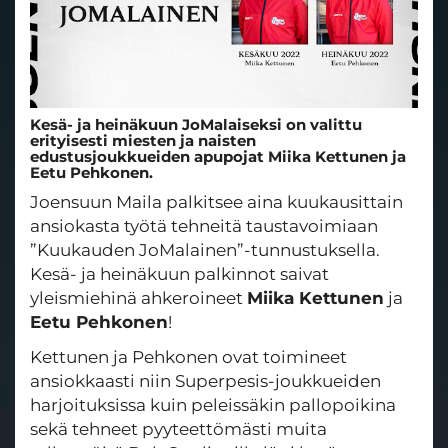
Kesä- ja heinäkuun JoMalaiseksi on valittu
erityisesti miesten ja naisten
edustusjoukkueiden apupojat Miika Kettunen ja
Eetu Pehkonen.
Joensuun Maila palkitsee aina kuukausittain
ansiokasta työtä tehneitä taustavoimiaan
”Kuukauden JoMalainen”-tunnustuksella.
Kesä- ja heinäkuun palkinnot saivat
yleismiehinä ahkeroineet
Miika Kettunen
ja
Eetu Pehkonen
!
Kettunen ja Pehkonen ovat toimineet
ansiokkaasti niin Superpesis-joukkueiden
harjoituksissa kuin peleissäkin pallopoikina
sekä tehneet pyyteettömästi muita