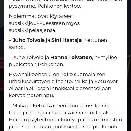
pystymme, Pehkonen kertoo.
Molemmat ovat löytäneet
suosikkijoukkueestaan myös
suosikkipelaajansa:
–
Juho
Toivola
ja
Sini
Haataja
, Kettunen
sanoo.
– Juho Toivola ja
Hanna
Toivanen
, hymyilee
puolestaan Pehkonen.
Hyvä talkoohenki on koko suomalaisen
urheiluseuratyön elinehto. Miika ja Eetu ovat
olleet läpi kesän innokkaalla asenteellaan
korvaamaton apu.
– Miika ja Eetu ovat verraton parivaljakko.
Intoa ja energiaa riittää vaikka muille jakaa.
Heidän pyyteetön talkootyöpanos on miesten
ja naisten edustusjoukkueille iso apu, kehuu