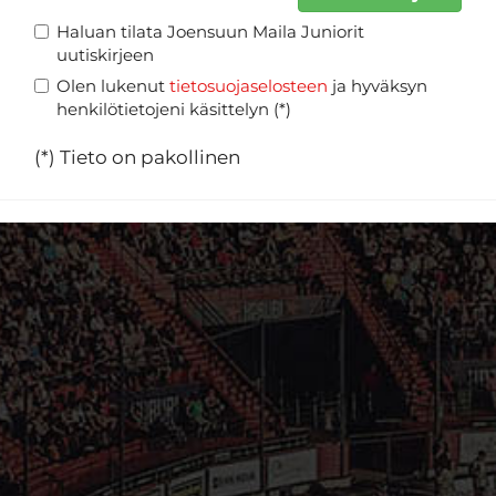
Haluan tilata Joensuun Maila Juniorit
uutiskirjeen
Olen lukenut
tietosuojaselosteen
ja hyväksyn
henkilötietojeni käsittelyn (*)
(*) Tieto on pakollinen