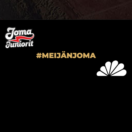
#MEIJÄNJOMA
SUPER-JOMA OY
Joensuun Mailan toimisto
Hiiskoskentie 9
80100 Joensuu